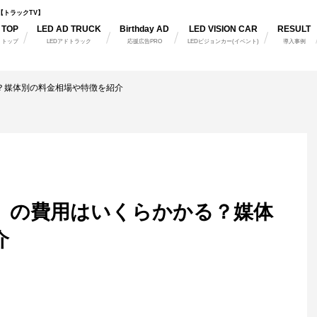
【トラックTV】
TOP
LED AD TRUCK
Birthday AD
LED VISION CAR
RESULT
トップ
LEDアドトラック
応援広告PRO
LEDビジョンカー(イベント)
導入事例
？媒体別の料金相場や特徴を紹介
）の費用はいくらかかる？媒体
介