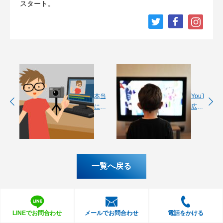
スタート。
本当
YouTube
に効
広告
果の
の相
ある
場を
動画
解
広告
説！
の作
種類
一覧へ戻る
り方
別に
を
費用
5STEP
や対
で解
策を
説！
ご紹
LINEでお問合わせ
メールでお問合わせ
電話をかける
コツ
介