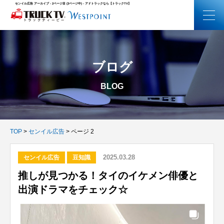
センイル広告 アーカイブ - 2ページ目 (3ページ中) - アドトラックなら【トラックTV】
ブログ
BLOG
TOP
>
センイル広告
>
ページ 2
2025.03.28
センイル広告
豆知識
推しが見つかる！タイのイケメン俳優と
出演ドラマをチェック☆