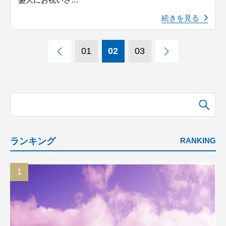
続きを見る
« 前へ
次へ »
01
02
03
検
ランキング
RANKING