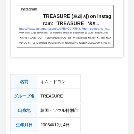
Instagram
TREASURE (트레저) on Instag
ram: "TREASURE - ‘&#...
https://www.instagram.com/p/CFBAQ9fF5MY/?utm_source=ig_embed&#038;utm_campaign=loading
466K likes, 8,716 comments - yg_treasure_official on September 11, 2020: "TREASURE -
‘사랑해 (I LOVE YOU)’ TITLE MEMBER POSTER ⠀#TREASURE #트레저 #사랑해 #ILO
VEYOU #TITLE_MEMBER_POSTER #도영 #DOYOUNG #2ndSINGLEALBUM #THEFIR
STSTEP_CHAPTERTWO #20200918_6PM #YG".
名前
キム・ドヨン
グループ名
TREASURE
出身地
韓国・ソウル特別市
生年月日
2003年12月4日