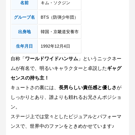
名前
キム・ソクジン
グループ名
BTS（防弾少年団）
出身地
韓国・京畿道安養市
生年月日
1992年12月4日
自称「
ワールドワイドハンサム
」というニックネー
ムが有名で、明るいキャラクターと卓説した
ギャグ
センスの持ち主！
キュートさの裏には、
長男らしい責任感と優しさ
が
しっかりとあり、誰よりも頼れるお兄さんポジショ
ン。
ステージ上では堂々としたビジュアルとパフォーマ
ンスで、世界中のファンをときめかせています♪