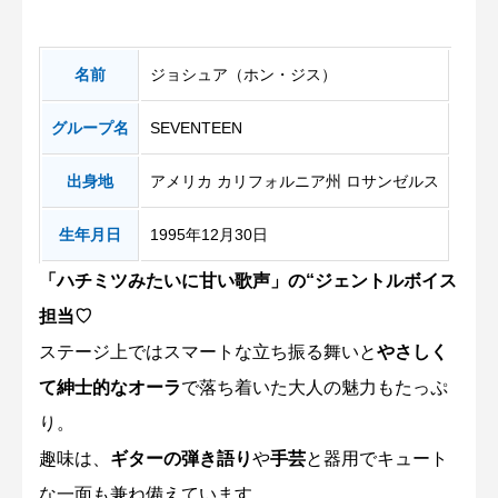
名前
ジョシュア（ホン・ジス）
グループ名
SEVENTEEN
出身地
アメリカ カリフォルニア州 ロサンゼルス
生年月日
1995年12月30日
「ハチミツみたいに甘い歌声」の“ジェントルボイス
担当♡
ステージ上ではスマートな立ち振る舞いと
やさしく
て紳士的なオーラ
で落ち着いた大人の魅力もたっぷ
り。
趣味は、
ギターの弾き語り
や
手芸
と器用でキュート
な一面も兼ね備えています。