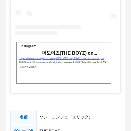
Instagram
더보이즈(THE BOYZ) on...
https://www.instagram.com/p/CtEVMGkrp1W/?utm_source=ig_embed&#038;utm_campaign=loading
464K likes, 2,936 comments - official_theboyz on June 4, 2023: "daily life
feat.tbz
#T
HEBOYZ #ERIC".
名前
ソン・ヨンジェ（エリック）
グループ名
THE BOYZ