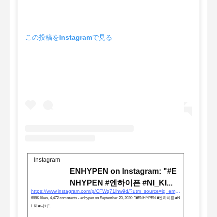
この投稿をInstagramで見る
Instagram
ENHYPEN on Instagram: "#E
NHYPEN #엔하이픈 #NI_KI...
https://www.instagram.com/p/CFWq71lhw9d/?utm_source=ig_embed&#038;utm_campaign=loading
688K likes, 4,472 comments - enhypen on September 20, 2020: "#ENHYPEN #엔하이픈 #N
I_KI #니키".