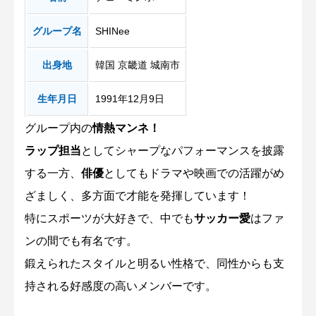
グループ名
SHINee
出身地
韓国 京畿道 城南市
生年月日
1991年12月9日
グループ内の
情熱マンネ！
ラップ担当
としてシャープなパフォーマンスを披露
する一方、
俳優
としてもドラマや映画での活躍がめ
ざましく、多方面で才能を発揮しています！
特にスポーツが大好きで、中でも
サッカー愛
はファ
ンの間でも有名です。
鍛えられたスタイルと明るい性格で、同性からも支
持される好感度の高いメンバーです。