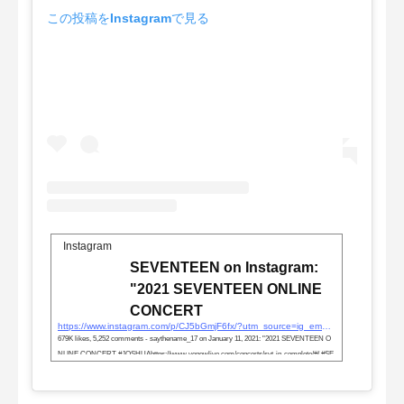
この投稿をInstagramで見る
Instagram
SEVENTEEN on Instagram:
"2021 SEVENTEEN ONLINE
CONCERT
https://www.instagram.com/p/CJ5bGmjF6fx/?utm_source=ig_embed&#038;utm_campaign=loading
679K likes, 5,252 comments - saythename_17 on January 11, 2021: "2021 SEVENTEEN O
NLINE CONCERT #JOSHUAhttps://www.venewlive.com/concerts/svt-in-complete/#/ #SE
VENTEEN #세븐틴#SVT_IN_COMPLETE".