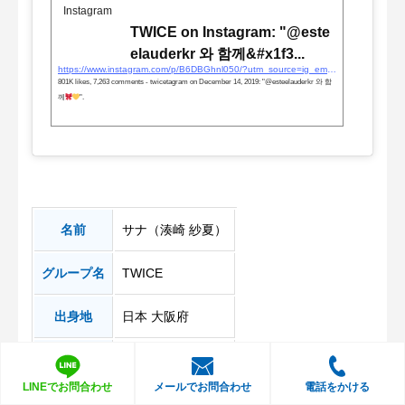
Instagram
TWICE on Instagram: "@este
elauderkr 와 함께&#x1f3...
https://www.instagram.com/p/B6DBGhnl050/?utm_source=ig_embed&#038;utm_campaign=loading
801K likes, 7,263 comments - twicetagram on December 14, 2019: "@esteelauderkr 와 함
께
".
名前
サナ（湊崎 紗夏）
グループ名
TWICE
出身地
日本 大阪府
生年月日
1996年12月29日
LINEでお問合わせ
メールでお問合わせ
電話をかける
笑顔が絶えない明るい性格
と、
誰もが虜になる愛嬌