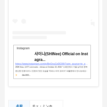
Instagram
샤이니(SHINee) Official on Inst
agra...
https://www.instagram.com/p/BpOvuCqDC06/?utm_source=ig_embed&#038;utm_campaign=loading
293K likes, 3,477 comments - shinee on October 22, 2018: "스페인에서 가을 남자로 완벽
변신한 민호!샤이니 민호의 멋진 모습을 ‘하퍼스 바자 코리아’ 11월호에서 만나보세요~
⠀⠀⠀&#x2800...
名前
チェ・ミンホ