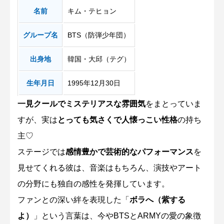
名前
キム・テヒョン
グループ名
BTS（防弾少年団）
出身地
韓国・大邱（テグ）
生年月日
1995年12月30日
一見クールでミステリアスな雰囲気
をまとっていま
すが、実は
とっても気さくで人懐っこい性格
の持ち
主♡
ステージでは
感情豊かで芸術的なパフォーマンス
を
見せてくれる彼は、音楽はもちろん、演技やアート
の分野にも独自の感性を発揮しています。
ファンとの深い絆を表現した「
ボラへ（紫する
よ）
」という言葉は、今やBTSとARMYの愛の象徴