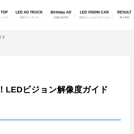
TOP
LED AD TRUCK
Birthday AD
LED VISION CAR
RESULT
トップ
LEDアドトラック
応援広告PRO
LEDビジョンカー(イベント)
導入事例
イド
！LEDビジョン解像度ガイド